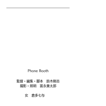
Phone Booth
監督・編集・脚本　鈴木剛志
撮影・照明　富永兼太郎
女　倉多七与　　