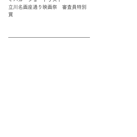
立川名画座通り映画祭　審査員特別
賞
公式SNSへのリンク
公式X : 
https://twitter.com/horror_story54
この作品へのいいね！・応援コメン
ト