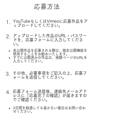
応募方法
1.
YouTubeもしくはVimeoに応募作品をア
ップロードしてください。​
2.
アップロードした作品のURL・パスワー
ドを、応募フォームに入力してくださ
い。
未公開作品を応募される際は、限定公開機能を
使用することをお勧めいたします。
すでに公開済みの作品は、視聴ページのURLを
入力してください。
3.
​その他、必要事項をご記入の上、応募フ
ォームを送信してください。
4.
応募フォーム送信後、連絡先メールアド
レスに『応募完了の確認』が届きますの
でご確認ください。
3日間を経過しても届かない場合はお問い合わ
せください。