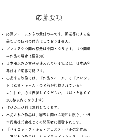
応募要項
応募フォームからの受付のみです。郵送等による応
募などの個別の対応はしておりません。
プレミアや公開の有無は
不問となります。（公開済
み作品の場合は要告知）
日本語以外の言語が使われている場合は、日本語字
幕付きで応募可能です。
出品する映像には、「作品タイトル」と「クレジッ
ト（監督・キャストの名前が記載されているも
の）」を、必ず表記してください。（以上を含めて
300秒以内となります）
作品の出品料は無料となります。
出品された作品は、審査に関わる範囲に限り、中日
本興業株式会社とその関係者に視聴されます。
「パイロットフィルム
・フェスティバル
選定作品」
に選ばれた作品は、ミッドランドスクエア シネマの