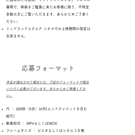
幕間で、映画をご鑑賞に来たお客様に限り、不特定
多数の方にご覧いただきます。あらかじめご了承く
ださい。
​ミッドランドスクエア シネマでの上映期間の指定は
出来ません。
応募フォーマット
作品が選出された場合には、下記のフォーマットで提出
いただく必要がございます。あらかじめご準備くださ
い。
尺 ： 300秒（5分）以内(エンドクレジットを含む
総尺)
動画形式 ： MP4もしくはMOV
フレームサイズ ： ビスタもしくはシネスコを推