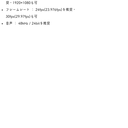
奨・1920×1080も可
フレームレート ： 24fps(23.976fps)を推奨・
30fps(29.97fps)も可
音声 ： 48kHz / 24bitを推奨
応募規約
応募作品は、他者の知的財産権を侵害せず、かつ公
序良俗に反しない作品に限ります。
応募作品の知的財産権の帰属に対し、パイロットフ
ィルム・フェスティバル運営事務局、および中日本
興業株式会社は関与しません。
応募作品は、その知的財産権の帰属にかかわらず、
本映画祭の運営上の目的にのみ、応募作品の複製、
第三者への貸与や上映を行う場合があります。また
公式ホームページ等で宣伝に使用する場合がありま
す。
上記の2. 3.の規約は、応募作品に関わる知的財産権
の帰属が第三者に移転された場合においても承継さ
れます。