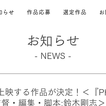
知らせ
作品応募
選定作品
お
お知らせ
- NEWS -
ら上映する作品が決定！＜『Ph
』監督・編集・脚本:鈴木剛志＞