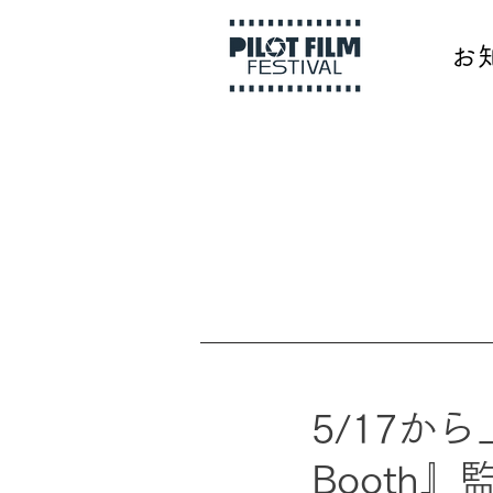
お
5/17か
Booth